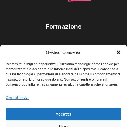
Formazione
Link Utili
Gestisci Consenso
PRIVACY POLICY
Per fornire le migliori esperienze, utilizziamo tecnologie come i cookie per
memorizzare e/o accedere alle informazioni del dispositivo. Il consenso a
TERMINI E CONDIZIONI
queste tecnologie ci permetterà di elaborare dati come il comportamento di
navigazione o ID unici su questo sito. Non acconsentire o ritirare il
consenso può influire negativamente su alcune caratteristiche e funzioni.
Gestisci servizi
© 2026 Xiomara Leiva - tutti i diritti
Accetta
riservati
Nega