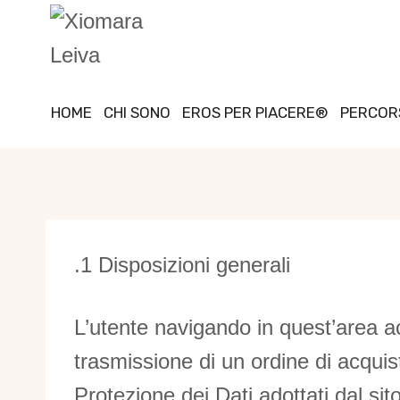
Salta
al
contenuto
HOME
CHI SONO
EROS PER PIACERE®
PERCORS
.1 Disposizioni generali
L’utente navigando in quest’area 
trasmissione di un ordine di acquist
Protezione dei Dati adottati dal sit