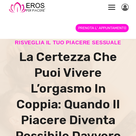
Salta
al
contenuto
PRENOTA L' APPUNTAMENTO
RISVEGLIA IL TUO PIACERE SESSUALE
La Certezza Che
Puoi Vivere
L’orgasmo In
Coppia: Quando Il
Piacere Diventa
Possibile Davvero