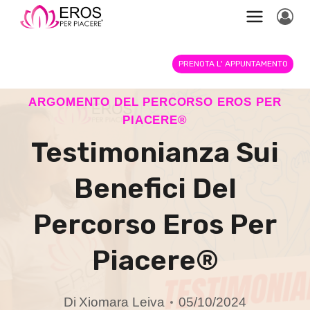
Salta
al
contenuto
PRENOTA L' APPUNTAMENTO
ARGOMENTO DEL PERCORSO EROS PER
PIACERE®
Testimonianza Sui
Benefici Del
Percorso Eros Per
Piacere®
Di
Xiomara Leiva
05/10/2024