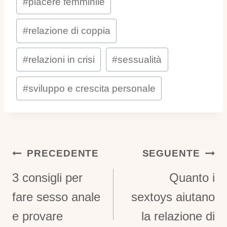
#
piacere femminile
#
relazione di coppia
#
relazioni in crisi
#
sessualità
#
sviluppo e crescita personale
Navigazione
PRECEDENTE
SEGUENTE
Articoli
3 consigli per
Quanto i
fare sesso anale
sextoys aiutano
e provare
la relazione di