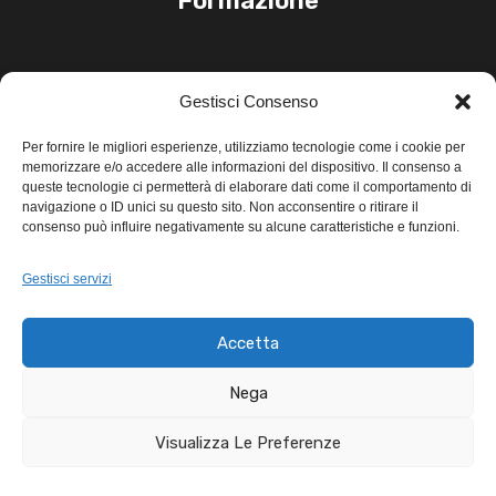
Formazione
Link Utili
Gestisci Consenso
PRIVACY POLICY
Per fornire le migliori esperienze, utilizziamo tecnologie come i cookie per
memorizzare e/o accedere alle informazioni del dispositivo. Il consenso a
TERMINI E CONDIZIONI
queste tecnologie ci permetterà di elaborare dati come il comportamento di
navigazione o ID unici su questo sito. Non acconsentire o ritirare il
consenso può influire negativamente su alcune caratteristiche e funzioni.
Gestisci servizi
© 2026 Xiomara Leiva - tutti i diritti
Accetta
riservati
Nega
SOCIAL
Visualizza Le Preferenze