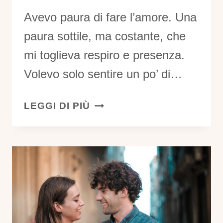
Avevo paura di fare l’amore. Una
paura sottile, ma costante, che
mi toglieva respiro e presenza.
Volevo solo sentire un po’ di…
QUANDO
LEGGI DI PIÙ
LA
PAURA
DI
FARE
L’AMORE
SI
TRASFORMA
IN