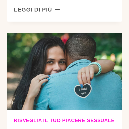
LA
LEGGI DI PIÙ
VETTA
DEL
PIACERE
ESISTE
DAVVERO:
E
PUOI
RAGGIUNGERLA
ANCHE
TU
RISVEGLIA IL TUO PIACERE SESSUALE