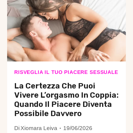
SOLO
L’INIZIO:
LA
TRASFORMAZIONE
CHE
OGNI
DONNA
PUÒ
VIVERE
RISVEGLIA IL TUO PIACERE SESSUALE
La Certezza Che Puoi
Vivere L’orgasmo In Coppia:
Quando Il Piacere Diventa
Possibile Davvero
Di
Xiomara Leiva
19/06/2026