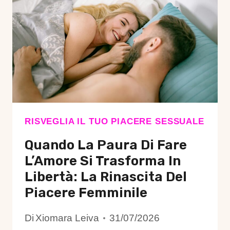
RITROVA
EQUILIBRIO
TRA
LAVORO,
AMORE
E
REALIZZAZIONE
PERSONALE
RISVEGLIA IL TUO PIACERE SESSUALE
Quando La Paura Di Fare
L’Amore Si Trasforma In
Libertà: La Rinascita Del
Piacere Femminile
Di
Xiomara Leiva
31/07/2026