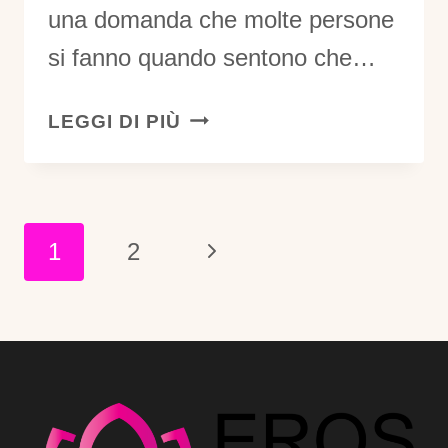
una domanda che molte persone
si fanno quando sentono che…
NON
LEGGI DI PIÙ
VOGLIO
PIÙ
ACCONTENTARMI
NELLA
Navigazione
Pagina
1
2
MIA
Pagina
RELAZIONE:
successiva
IL
PRIMO
PASSO
VERSO
UNA