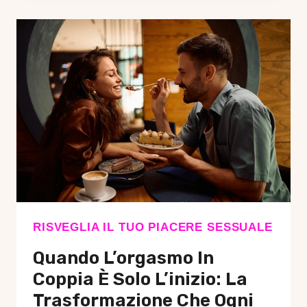
SÌ:
TRASFORMARE
UNA
CRISI
DI
COPPIA
È
POSSIBILE,
E
MOLTE
VOLTE
RISVEGLIA IL TUO PIACERE SESSUALE
ACCADE
Quando L’orgasmo In
DAVVERO
Coppia È Solo L’inizio: La
Trasformazione Che Ogni