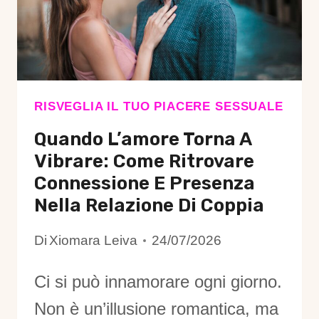
LIBERTÀ:
LA
RINASCITA
DEL
PIACERE
RISVEGLIA IL TUO PIACERE SESSUALE
FEMMINILE
Quando L’amore Torna A
Vibrare: Come Ritrovare
Connessione E Presenza
Nella Relazione Di Coppia
Di
Xiomara Leiva
24/07/2026
Ci si può innamorare ogni giorno.
Non è un’illusione romantica, ma