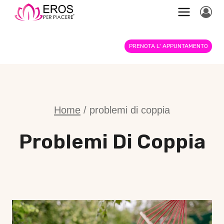
Salta
al
contenuto
PRENOTA L' APPUNTAMENTO
Home
/
problemi di coppia
Problemi Di Coppia