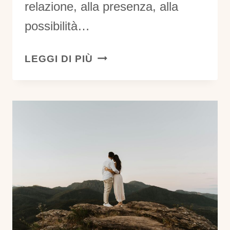
relazione, alla presenza, alla
possibilità…
DESIDERIO
LEGGI DI PIÙ
E
PRESENZA:
COME
RITROVARE
CONNESSIONE,
LIBERTÀ
E
PIACERE
CONSAPEVOLE