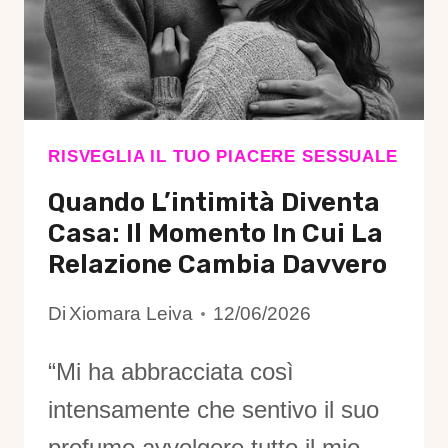
QUANDO
IL
PIACERE
DIVENTA
POSSIBILE
DAVVERO
RISVEGLIA IL TUO PIACERE SESSUALE
Quando L’intimità Diventa
Casa: Il Momento In Cui La
Relazione Cambia Davvero
Di
Xiomara Leiva
12/06/2026
“Mi ha abbracciata così
intensamente che sentivo il suo
profumo avvolgere tutto il mio