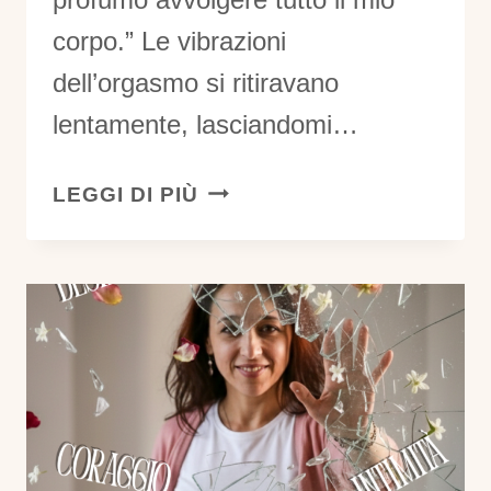
corpo.” Le vibrazioni
dell’orgasmo si ritiravano
lentamente, lasciandomi…
QUANDO
LEGGI DI PIÙ
L’INTIMITÀ
DIVENTA
CASA:
IL
MOMENTO
IN
CUI
LA
RELAZIONE