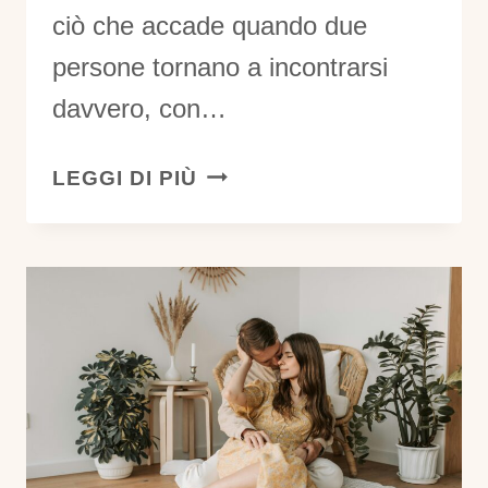
ciò che accade quando due
persone tornano a incontrarsi
davvero, con…
QUANDO
LEGGI DI PIÙ
L’AMORE
TORNA
A
VIBRARE:
COME
RITROVARE
CONNESSIONE
E
PRESENZA