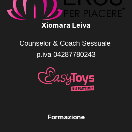
VITA
DI
Xiomara Leiva
COPPIA
PIÙ
Counselor & Coach Sessuale
VIVA
E
p.iva 04287780243
APPAGANTE
Formazione